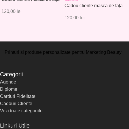
– Set 30 buc. – CC001
Cadou cliente mască de față
120,00
lei
– Set 30 buc. – CC002
120,00
lei
Printuri si produse personalizate pentru Marketing Beauty
Categorii
Agende
Diplome
Carduri Fidelitate
Cadouri Cliente
Vezi toate categoriile
Linkuri Utile