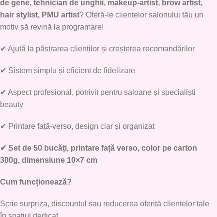
de gene, tehnician de unghii, makeup-artist, brow artist,
hair stylist, PMU artist
? Oferă-le clientelor salonului tău un
motiv să revină la programare!
✔
Ajută la păstrarea clienților și creșterea recomandărilor
✔
Sistem simplu și eficient de fidelizare
✔
Aspect profesional, potrivit pentru saloane și specialiști
beauty
✔
Printare față-verso, design clar și organizat
✔
Set de 50 bucăți, printare față verso, color pe carton
300g, dimensiune 10×7 cm
Cum funcționează?
Scrie surpriza, discountul sau reducerea oferită clientelor tale
în spațiul dedicat.