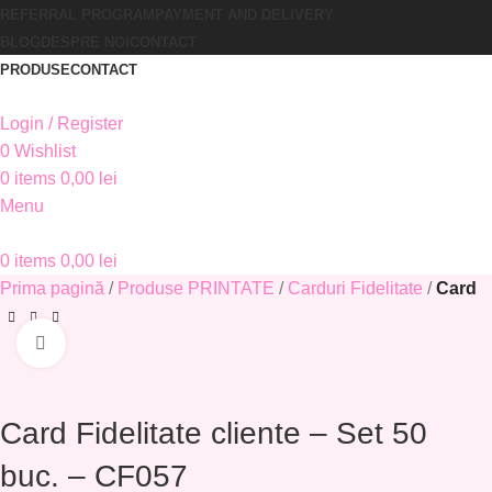
REFERRAL PROGRAM
PAYMENT AND DELIVERY
BLOG
DESPRE NOI
CONTACT
PRODUSE
CONTACT
Login / Register
0
Wishlist
0
items
0,00
lei
Menu
0
items
0,00
lei
Prima pagină
Produse PRINTATE
Carduri Fidelitate
Card F
Click to enlarge
Card Fidelitate cliente – Set 50
buc. – CF057