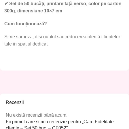
✔
Set de 50 bucăți, printare față verso, color pe carton
300g, dimensiune 10×7 cm
Cum funcționează?
Scrie surpriza, discountul sau reducerea oferită clientelor
tale în spațiul dedicat.
Recenzii
Nu există recenzii până acum.
Fii primul care scrii o recenzie pentru „Card Fidelitate
cliente – Set 50 buc. – CF052”