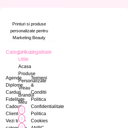
Printuri si produse
personalizate pentru
Marketing Beauty
Categorii
Linkuri
Legalitate
Utile
Acasa
Produse
Agende
Termeni
Personalizate
Diplome
&
Vreau
Carduri
Conditii
Brandul
Fidelitate
Politica
Meu
Cadouri
Confidentialitate
Cliente
Politica
Vezi toate
Cookies
categoriile
ANPC