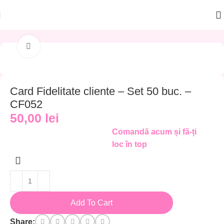
 PRINTATE
Carduri Fidelitate
Click to enlarge
Card Fidelitate cliente – Set 50 buc. –
CF052
50,00
lei
Comandă acum și fă-ți
loc în top
Add To Cart
Share: