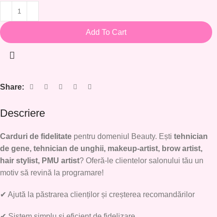
Add To Cart
Share:
Descriere
Carduri de fidelitate
pentru domeniul Beauty. Ești
tehnician
de gene, tehnician de unghii, makeup-artist, brow artist,
hair stylist, PMU artist
? Oferă-le clientelor salonului tău un
motiv să revină la programare!
✔
Ajută la păstrarea clienților și creșterea recomandărilor
✔
Sistem simplu și eficient de fidelizare