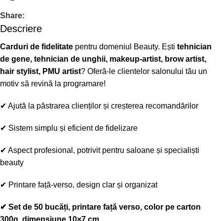
Share:
Descriere
Carduri de fidelitate
pentru domeniul Beauty. Ești
tehnician
de gene, tehnician de unghii, makeup-artist, brow artist,
hair stylist, PMU artist
? Oferă-le clientelor salonului tău un
motiv să revină la programare!
✔
Ajută la păstrarea clienților și creșterea recomandărilor
✔
Sistem simplu și eficient de fidelizare
✔
Aspect profesional, potrivit pentru saloane și specialiști
beauty
✔
Printare față-verso, design clar și organizat
✔
Set de 50 bucăți, printare față verso, color pe carton
300g, dimensiune 10×7 cm