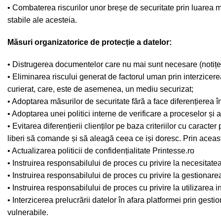
• Combaterea riscurilor unor breșe de securitate prin luarea m
stabile ale acesteia.
Măsuri organizatorice de protecție a datelor:
• Distrugerea documentelor care nu mai sunt necesare (notițe, 
• Eliminarea riscului generat de factorul uman prin interzicerea
curierat, care, este de asemenea, un mediu securizat;
• Adoptarea măsurilor de securitate fără a face diferențierea într
• Adoptarea unei politici interne de verificare a proceselor și 
• Evitarea diferențierii clienților pe baza criteriilor cu caract
liberi să comande și să aleagă ceea ce iși doresc. Prin aceas
• Actualizarea politicii de confidențialitate Printesse.ro
• Instruirea responsabilului de proces cu privire la necesitatea 
• Instruirea responsabilului de proces cu privire la gestionarea s
• Instruirea responsabilului de proces cu privire la utilizarea 
• Interzicerea prelucrării datelor în afara platformei prin gest
vulnerabile.