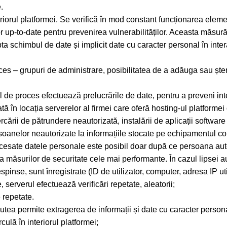
.
iorul platformei. Se verifică în mod constant funcționarea element
 up-to-date pentru prevenirea vulnerabilităților. Aceasta măsură pr
cepta schimbul de date și implicit date cu caracter personal în int
oces – grupuri de administrare, posibilitatea de a adăuga sau șt
l de proces efectuează prelucrările de date, pentru a preveni int
n locația serverelor al firmei care oferă hosting-ul platformei on
rcării de pătrundere neautorizată, instalării de aplicații softwar
rsoanelor neautorizate la informațiile stocate pe echipamentul con
cesate datele personale este posibil doar după ce persoana autori
a măsurilor de securitate cele mai performante. În cazul lipsei au
espinse, sunt înregistrate (ID de utilizator, computer, adresa IP ut
 serverul efectuează verificări repetate, aleatorii;
 repetate.
 putea permite extragerea de informații și date cu caracter persona
culă în interiorul platformei;