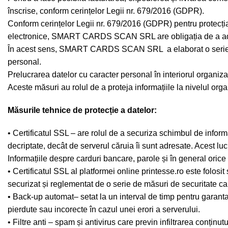
înscrise, conform cerințelor Legii nr. 679/2016 (GDPR).
Conform cerințelor Legii nr. 679/2016 (GDPR) pentru protecția p
electronice, SMART CARDS SCAN SRL are obligația de a adminis
În acest sens, SMART CARDS SCAN SRL a elaborat o serie de mă
personal.
Prelucrarea datelor cu caracter personal în interiorul organiza
Aceste măsuri au rolul de a proteja informațiile la nivelul orga
Măsurile tehnice de protecție a datelor:
• Certificatul SSL – are rolul de a securiza schimbul de informaț
decriptate, decât de serverul căruia îi sunt adresate. Acest luc
Informațiile despre carduri bancare, parole și în general orice
• Certificatul SSL al platformei online printesse.ro este folosi
securizat și reglementat de o serie de măsuri de securitate car
• Back-up automat– setat la un interval de timp pentru garantarea 
pierdute sau incorecte în cazul unei erori a serverului.
• Filtre anti – spam și antivirus care previn infiltrarea conținu