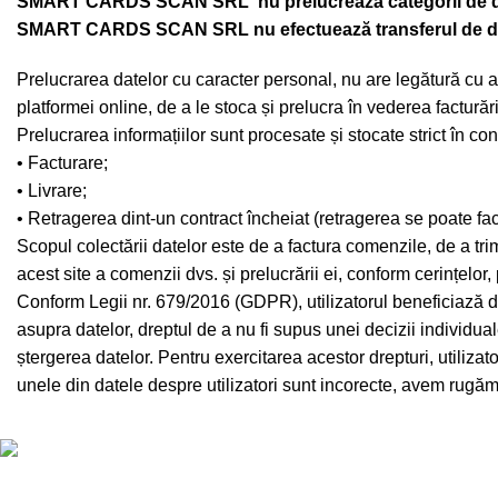
SMART CARDS SCAN SRL nu prelucrează categorii de dat
SMART CARDS SCAN SRL nu efectuează transferul de date î
Prelucrarea datelor cu caracter personal, nu are legătură cu al
platformei online, de a le stoca și prelucra în vederea facturăr
Prelucrarea informațiilor sunt procesate și stocate strict în c
• Facturare;
• Livrare;
• Retragerea dint-un contract încheiat (retragerea se poate face 
Scopul colectării datelor este de a factura comenzile, de a t
acest site a comenzii dvs. și prelucrării ei, conform cerințelor,
Conform Legii nr. 679/2016 (GDPR), utilizatorul beneficiază de d
asupra datelor, dreptul de a nu fi supus unei decizii individual
ștergerea datelor. Pentru exercitarea acestor drepturi, utili
unele din datele despre utilizatori sunt incorecte, avem ru