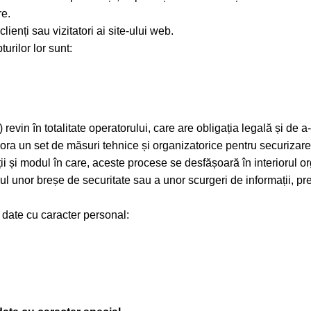
re.
lienți sau vizitatori ai site-ului web.
urilor lor sunt:
revin în totalitate operatorului, care are obligația legală și d
ora un set de măsuri tehnice și organizatorice pentru securizarea
ații și modul în care, aceste procese se desfășoară în interiorul 
l unor breșe de securitate sau a unor scurgeri de informații, pre
 date cu caracter personal: