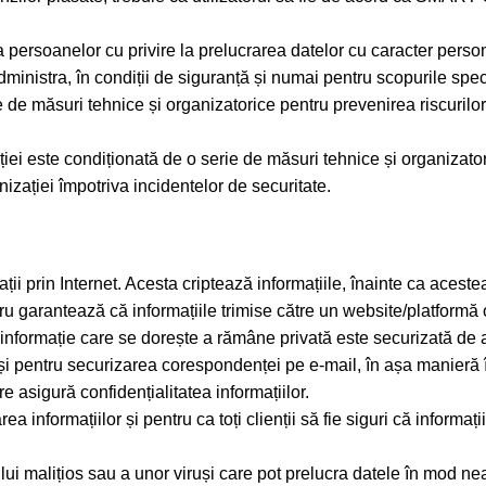
ersoanelor cu privire la prelucrarea datelor cu caracter personal
tra, în condiții de siguranță și numai pentru scopurile specif
suri tehnice și organizatorice pentru prevenirea riscurilor ce
ției este condiționată de o serie de măsuri tehnice și organizato
nizației împotriva incidentelor de securitate.
ii prin Internet. Acesta criptează informațiile, înainte ca acestea s
ru garantează că informațiile trimise către un website/platformă on
 informație care se dorește a rămâne privată este securizată de ac
t și pentru securizarea corespondenței pe e-mail, în așa manieră î
e asigură confidențialitatea informațiilor.
informațiilor și pentru ca toți clienții să fie siguri că informații
tului malițios sau a unor viruși care pot prelucra datele în mod nea