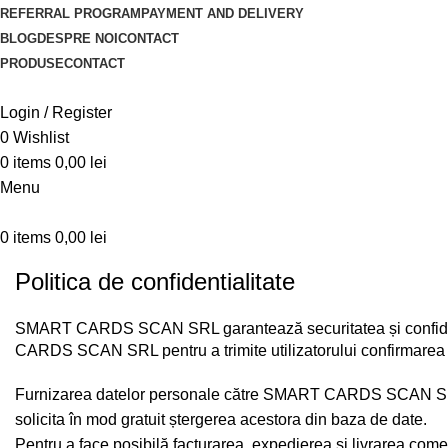
REFERRAL PROGRAM
PAYMENT AND DELIVERY
BLOG
DESPRE NOI
CONTACT
PRODUSE
CONTACT
Login / Register
0
Wishlist
0
items
0,00
lei
Menu
0
items
0,00
lei
Politica de confidentialitate
SMART CARDS SCAN SRL garantează securitatea și confidențiali
CARDS SCAN SRL pentru a trimite utilizatorului confirmarea c
Furnizarea datelor personale către SMART CARDS SCAN SRL nu im
solicita în mod gratuit ștergerea acestora din baza de date.
Pentru a face posibilă facturarea, expedierea și livrarea co