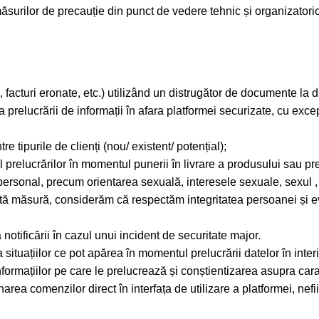
ăsurilor de precauție din punct de vedere tehnic și organizatoric
facturi eronate, etc.) utilizând un distrugător de documente la d
 prelucrării de informații în afara platformei securizate, cu excep
e tipurile de clienți (nou/ existent/ potențial);
al prelucrărilor în momentul punerii în livrare a produsului sau pre
er personal, precum orientarea sexuală, interesele sexuale, sexul , 
tă măsură, considerăm că respectăm integritatea persoanei și evi
notificării în cazul unui incident de securitate major.
ituațiilor ce pot apărea în momentul prelucrării datelor în interior
informațiilor pe care le prelucrează și conștientizarea asupra cara
ionarea comenzilor direct în interfața de utilizare a platformei, ne