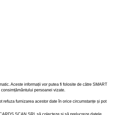
ic. Aceste informații vor putea fi folosite de către SMART
a consimțământului persoanei vizate.
refuza furnizarea acestor date în orice circumstanțe și pot
MART CARDS SCAN SRL să colecteze și să prelucreze datele