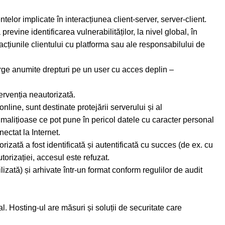
elor implicate în interacțiunea client-server, server-client.
evine identificarea vulnerabilităților, la nivel global, în
eracțiunile clientului cu platforma sau ale responsabilului de
erge anumite drepturi pe un user cu acces deplin –
ervenția neautorizată.
line, sunt destinate protejării serverului și al
e malițioase ce pot pune în pericol datele cu caracter personal
ectat la Internet.
zată a fost identificată și autentificată cu succes (de ex. cu
torizației, accesul este refuzat.
ilizată) și arhivate într-un format conform regulilor de audit
l. Hosting-ul are măsuri și soluții de securitate care