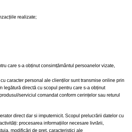
zacțiile realizate;
entru care s-a obținut consimțământul persoanelor vizate,
cu caracter personal ale clienților sunt transmise online prin
 în legătură directă cu scopul pentru care s-a obținut
e produsul/serviciul comandat conform cerințelor sau returul
r direct dar si imputernicit. Scopul prelucrării datelor cu
tivități: procesarea informațiilor necesare livrării,
ia, modificări de preț, caracteristici ale