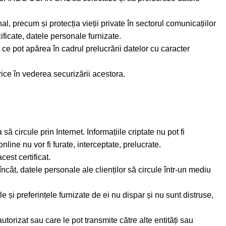
, precum și protecția vieții private în sectorul comunicațiilor
icate, datele personale furnizate.
 pot apărea în cadrul prelucrării datelor cu caracter
rice în vederea securizării acestora.
ă circule prin Internet. Informațiile criptate nu pot fi
line nu vor fi furate, interceptate, prelucrate.
est certificat.
ncât, datele personale ale clienților să circule într-un mediu
le și preferințele furnizate de ei nu dispar și nu sunt distruse,
utorizat sau care le pot transmite către alte entități sau