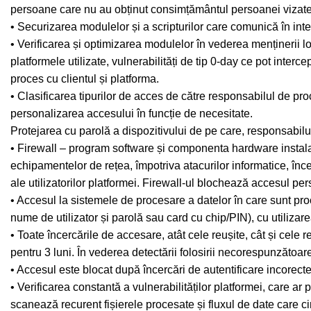
persoane care nu au obținut consimțământul persoanei vizate
• Securizarea modulelor și a scripturilor care comunică în inter
• Verificarea și optimizarea modulelor în vederea menținerii lor
platformele utilizate, vulnerabilități de tip 0-day ce pot inter
proces cu clientul și platforma.
• Clasificarea tipurilor de acces de către responsabilul de pr
personalizarea accesului în funcție de necesitate.
Protejarea cu parolă a dispozitivului de pe care, responsabilu
• Firewall – program software și componenta hardware instalată î
echipamentelor de rețea, împotriva atacurilor informatice, înce
ale utilizatorilor platformei. Firewall-ul blochează accesul pe
• Accesul la sistemele de procesare a datelor în care sunt pro
nume de utilizator și parolă sau card cu chip/PIN), cu utilizare
• Toate încercările de accesare, atât cele reușite, cât și cele r
pentru 3 luni. În vederea detectării folosirii necorespunzătoare,
• Accesul este blocat după încercări de autentificare incorecte
• Verificarea constantă a vulnerabilităților platformei, care ar
scanează recurent fișierele procesate și fluxul de date care cir