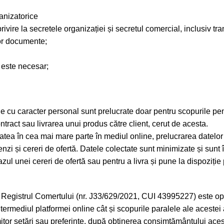
ganizatorice
rivire la secretele organizației și secretul comercial, inclusiv tran
tor documente;
e este necesar;
tele cu caracter personal sunt prelucrate doar pentru scopurile p
ntract sau livrarea unui produs către client, cerut de acesta.
atea în cea mai mare parte în mediul online, prelucrarea datelor 
menzi și cereri de ofertă. Datele colectate sunt minimizate și sunt
zul unei cereri de ofertă sau pentru a livra și pune la dispoziți
strul Comertului (nr. J33/629/2021, CUI 43995227) este operato
termediul platformei online cât și scopurile paralele ale acestei ac
itor setări sau preferințe, după obținerea consimțământului acestu