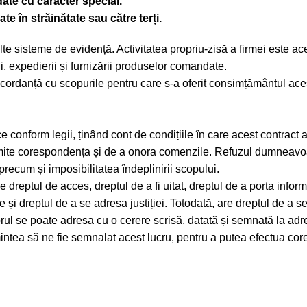
e cu caracter special.
n străinătate sau către terți.
te sisteme de evidență. Activitatea propriu-zisă a firmei este ace
ii, expedierii și furnizării produselor comandate.
oncordanță cu scopurile pentru care s-a oferit consimțământul ace
conform legii, ținând cont de condițiile în care acest contract a f
rimite corespondența și de a onora comenzile. Refuzul dumneavoas
 precum și imposibilitatea îndeplinirii scopului.
reptul de acces, dreptul de a fi uitat, dreptul de a porta informa
e și dreptul de a se adresa justiției. Totodată, are dreptul de a s
zatorul se poate adresa cu o cerere scrisă, datată și semnată la
gămintea să ne fie semnalat acest lucru, pentru a putea efect