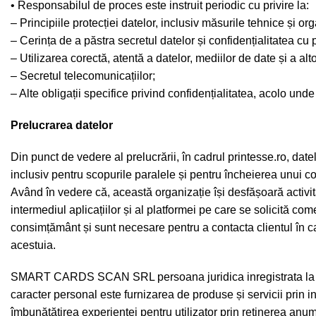
• Responsabilul de proces este instruit periodic cu privire la:
– Principiile protecției datelor, inclusiv măsurile tehnice și or
– Cerința de a păstra secretul datelor și confidențialitatea cu p
– Utilizarea corectă, atentă a datelor, mediilor de date și a al
– Secretul telecomunicațiilor;
– Alte obligații specifice privind confidențialitatea, acolo und
Prelucrarea datelor
Din punct de vedere al prelucrării, în cadrul printesse.ro, da
inclusiv pentru scopurile paralele și pentru încheierea unui co
Având în vedere că, această organizație își desfășoară activit
intermediul aplicațiilor și al platformei pe care se solicită co
consimțământ și sunt necesare pentru a contacta clientul în ca
acestuia.
SMART CARDS SCAN SRL persoana juridica inregistrata la Regi
caracter personal este furnizarea de produse și servicii prin in
îmbunătățirea experienței pentru utilizator prin reținerea anum