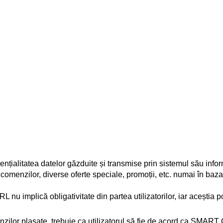
tatea datelor găzduite și transmise prin sistemul său informat
omenzilor, diverse oferte speciale, promoții, etc. numai în baz
plică obligativitate din partea utilizatorilor, iar aceștia pot 
menzilor plasate, trebuie ca utilizatorul să fie de acord ca S