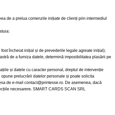
ea de a prelua comenzile inițiate de clienți prin intermediul
stuia:
ost încheiat inițial și de prevederile legale agreate inițial);
tră de a furniza datele, determină imposibilitatea plasării pe
țiile și datele cu caracter personal, dreptul de intervenție
e opune prelucrării datelor personale și poate solicita
 adresa de e-mail contact@printesse.ro. De asemenea, dacă
ua corecțiile necesarere. SMART CARDS SCAN SRL