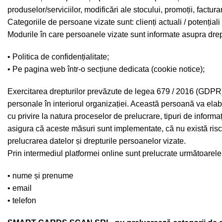
produselor/serviciilor, modificări ale stocului, promoții, factura
Categoriile de persoane vizate sunt: clienți actuali / potențiali c
Modurile în care persoanele vizate sunt informate asupra drept
• Politica de confidențialitate;
• Pe pagina web într-o secțiune dedicata (cookie notice);
Exercitarea drepturilor prevăzute de legea 679 / 2016 (GDPR) 
personale în interiorul organizației. Această persoană va elab
cu privire la natura proceselor de prelucrare, tipuri de inform
asigura că aceste măsuri sunt implementate, că nu există riscu
prelucrarea datelor și drepturile persoanelor vizate.
Prin intermediul platformei online sunt prelucrate următoarele
• nume și prenume
• email
• telefon